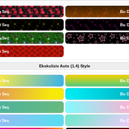
ı Seç
Bu D
ı Seç
Bu D
ı Seç
Bu D
ı Seç
Ekskuliziv Auto (1.4) Style
ı Seç
Bu D
ı Seç
Bu D
ı Seç
Bu D
ı Seç
Bu D