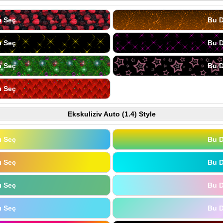
ı Seç
Bu D
ı Seç
Bu D
ı Seç
Bu D
ı Seç
Ekskuliziv Auto (1.4) Style
ı Seç
Bu D
ı Seç
Bu D
ı Seç
Bu D
ı Seç
Bu D