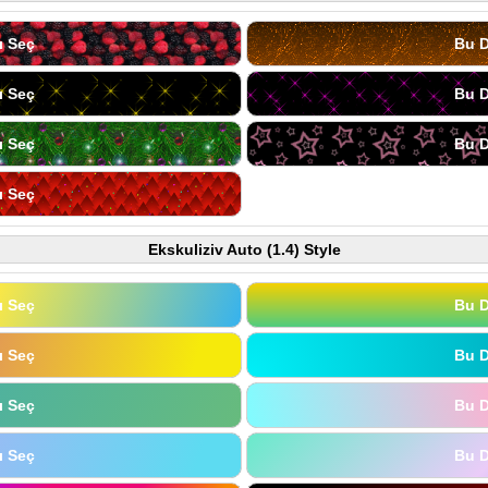
ı Seç
Bu D
ı Seç
Bu D
ı Seç
Bu D
ı Seç
Ekskuliziv Auto (1.4) Style
ı Seç
Bu D
ı Seç
Bu D
ı Seç
Bu D
ı Seç
Bu D