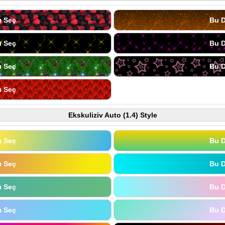
ı Seç
Bu D
ı Seç
Bu D
ı Seç
Bu D
ı Seç
Ekskuliziv Auto (1.4) Style
ı Seç
Bu D
ı Seç
Bu D
ı Seç
Bu D
ı Seç
Bu D